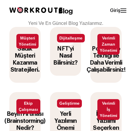
Blog
Giriş
Yeni Ve En Güncel Blog Yazılarımız.
Müşteri
Dijitalleşme
Verimli
Yönetimi
Zaman
Sadık
NFT'yi
Pomodoro
Yönetimi
Müşteri
Nasıl
Tekniği ile
Kazanma
Bilirsiniz?
Daha Verimli
Stratejileri.
Çalışabilirsiniz!
Ekip
Geliştirme
Verimli
Çalışması
İş
Beyin Fırtınası
Yerli
İş Takip
Yönetimi
(Brainstorming)
Yazılımın
Yazılımı
Nedir?
Önemi
Seçerken