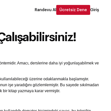
Randevu Al
Ücretsiz Dene
Giriş
lışabilirsiniz!
a yöntemidir. Amacı, derslerine daha iyi yoğunlaşabilmek ve
 kullanılabileceği üzerine odaklanmakla başlamıştır.
unun işe yaradığını gözlemlemiştir. Bu sayede sıkılmadan
 bir kitap yazmaya karar vermiştir.
un kullandığı domates biçimindeki sayaç, bu tekniğin