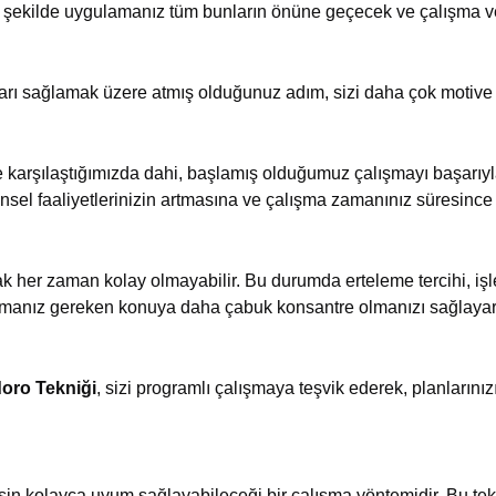
 şekilde uygulamanız tüm bunların önüne geçecek ve çalışma veri
arı sağlamak üzere atmış olduğunuz adım, sizi daha çok motive
 karşılaştığımızda dahi, başlamış olduğumuz çalışmayı başarıy
nsel faaliyetlerinizin artmasına ve çalışma zamanınız süresinc
mak her zaman kolay olmayabilir. Bu durumda erteleme tercihi, i
manız gereken konuya daha çabuk konsantre olmanızı sağlayara
ro Tekniği
, sizi programlı çalışmaya teşvik ederek, planlarını
n kolayca uyum sağlayabileceği bir çalışma yöntemidir. Bu tek