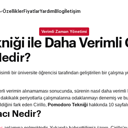
Özellikler
Fiyatlar
Yardım
Blog
İletişim
Verimli Zaman Yönetimi
ği ile Daha Verimli Ça
edir?
isimli bir üniversite öğrencisi tarafından geliştirilen bir çalışm
terli verimin alınamaması sonucunda, sürenin nasıl daha verimli
0 dakikalık periyotlarla çalışmalarına odaklanmayı denemiş ve b
ldiğini fark eden Cirillo,
Pomodoro Tekniği
hakkında 10 sayfalık
cı Nedir?
es
anlamına gelmektedir. Yukarıda bahsettiğimiz üzere, Cirillo’n