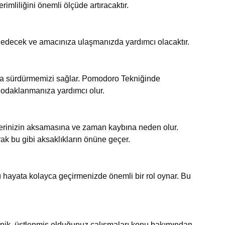
mliliğini önemli ölçüde artıracaktır.
 edecek ve amacınıza ulaşmanızda yardımcı olacaktır.
la sürdürmemizi sağlar. Pomodoro Tekniğinde
e odaklanmanıza yardımcı olur.
şlerinizin aksamasına ve zaman kaybına neden olur.
k bu gibi aksaklıkların önüne geçer.
zı hayata kolayca geçirmenizde önemli bir rol oynar. Bu
nik, üstlenmiş olduğunuz çalışmaları konu bakımından