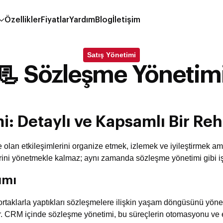
Özellikler
Fiyatlar
Yardım
Blog
İletişim
Satış Yönetimi
📃 Sözleşme Yönetim
: Detaylı ve Kapsamlı Bir Re
e olan etkileşimlerini organize etmek, izlemek ve iyileştirmek amac
ni yönetmekle kalmaz; aynı zamanda sözleşme yönetimi gibi işlet
ımı
ve ortaklarla yaptıkları sözleşmelere ilişkin yaşam döngüsünü y
. CRM içinde sözleşme yönetimi, bu süreçlerin otomasyonu ve en