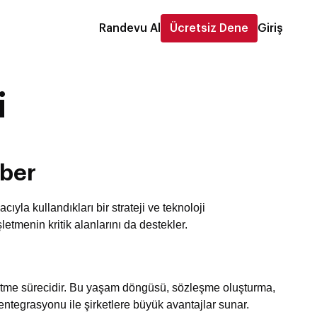
Randevu Al
Ücretsiz Dene
Giriş
i
hber
ıyla kullandıkları bir strateji ve teknoloji
menin kritik alanlarını da destekler.
önetme sürecidir. Bu yaşam döngüsü, sözleşme oluşturma,
tegrasyonu ile şirketlere büyük avantajlar sunar.