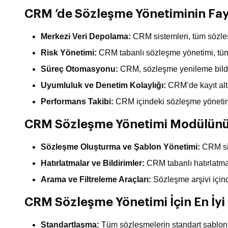
CRM ’de Sözleşme Yönetiminin Fay
Merkezi Veri Depolama:
CRM sistemleri, tüm sözleş
Risk Yönetimi:
CRM tabanlı sözleşme yönetimi, tüm s
Süreç Otomasyonu:
CRM, sözleşme yenileme bildirim
Uyumluluk ve Denetim Kolaylığı:
CRM’de kayıt altı
Performans Takibi:
CRM içindeki sözleşme yönetimi
CRM Sözleşme Yönetimi Modülünün
Sözleşme Oluşturma ve Şablon Yönetimi:
CRM sis
Hatırlatmalar ve Bildirimler:
CRM tabanlı hatırlatmal
Arama ve Filtreleme Araçları:
Sözleşme arşivi içinde
CRM Sözleşme Yönetimi İçin En İy
Standartlaşma:
Tüm sözleşmelerin standart şablonlar k