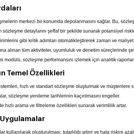
daları
melerin merkezi bir konumda depolanmasını sağlar. Bu, sözleşme
özleşme detaylarını şeffaf bir şekilde sunarak potansiyel riskl
lerini gibi kritik adımları otomatikleştirerek zaman ve maliyet 
na alınan tüm aktiviteler, uyumluluk ve denetim süreçlerinde şeff
 modülü, sözleşme performansını izlemek için analitik raporlar
 Temel Özellikleri
temleri, hızlı ve standart sözleşme oluşturmak ve müşterilere su
ar, sözleşme yenileme tarihlerinin kaçırılmasını engeller.
 hızlı arama ve filtreleme özellikleri sunarak verimlilik artar.
i Uygulamalar
ullanılarak oluşturulması, tutarlılığı artırır ve hata riskini azalt