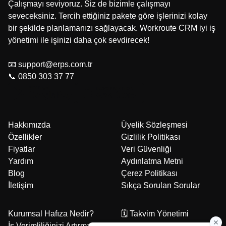
Çalışmayı seviyoruz. Siz de bizimle çalışmayı
seveceksiniz. Tercih ettiğiniz pakete göre işlerinizi kolay
bir şekilde planlamanızı sağlayacak. Workroute CRM iyi iş
yönetimi ile işinizi daha çok sevdirecek!
📧 support@erps.com.tr
📞 0850 303 37 77
Hakkımızda
Üyelik Sözleşmesi
Özellikler
Gizlilik Politikası
Fiyatlar
Veri Güvenliği
Yardım
Aydınlatma Metni
Blog
Çerez Politikası
İletişim
Sıkça Sorulan Sorular
Kurumsal Hafıza Nedir?
🗓️ Takvim Yönetimi
İş Verimliliğinizi Artırmak
🧾 Teklif Yönetimi