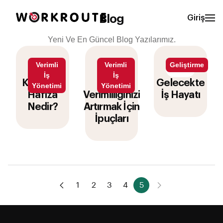
Blog
Giriş
Yeni Ve En Güncel Blog Yazılarımız.
Verimli
Verimli
Geliştirme
İş
İş
Kurumsal
İş
Gelecekte
Yönetimi
Yönetimi
Hafıza
Verimliliğinizi
İş Hayatı
Nedir?
Artırmak İçin
İpuçları
1
2
3
4
5