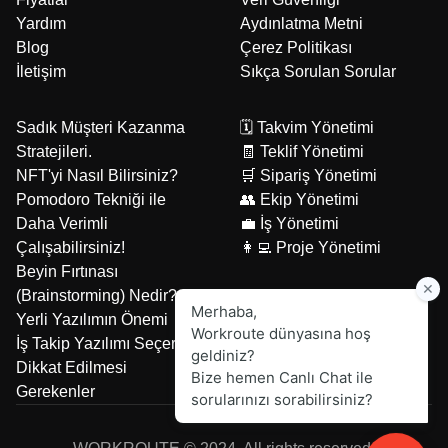
Yardım
Aydınlatma Metni
Blog
Çerez Politikası
İletişim
Sıkça Sorulan Sorular
Sadık Müşteri Kazanma
🗓️ Takvim Yönetimi
Stratejileri.
🧾 Teklif Yönetimi
NFT'yi Nasıl Bilirsiniz?
🛒 Sipariş Yönetimi
Pomodoro Tekniği ile
👥 Ekip Yönetimi
Daha Verimli
💼 İş Yönetimi
Çalışabilirsiniz!
👩‍💻 Proje Yönetimi
Beyin Fırtınası
(Brainstorming) Nedir?
Yerli Yazılımın Önemi
Çerez Politikası
İş Takip Yazılımı Seçerken
İnternet sitemizde kullanılan çerezlerle ilgili bilgi almak
Dikkat Edilmesi
ve tercihlerinizi yönetmek için Çerez Politikası , daha
Gerekenler
fazla bilgi için Aydınlatma Metnini sayfalarını ziyaret
edebilirsiniz. Sitemizi kullanarak çerezleri kullanmamızı
kabul edersiniz.
gizlilik politikası
ve
çerez politikası
.