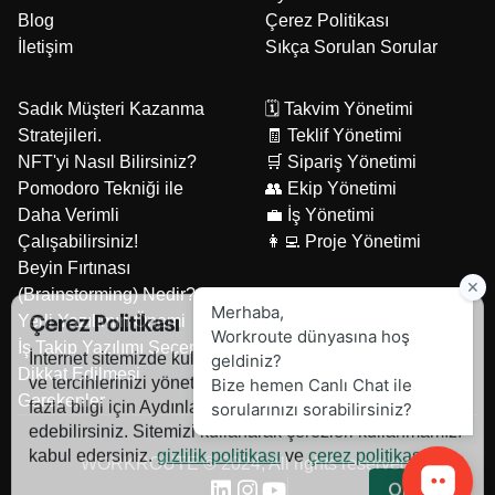
Blog
Çerez Politikası
İletişim
Sıkça Sorulan Sorular
Sadık Müşteri Kazanma
🗓️ Takvim Yönetimi
Stratejileri.
🧾 Teklif Yönetimi
NFT'yi Nasıl Bilirsiniz?
🛒 Sipariş Yönetimi
Pomodoro Tekniği ile
👥 Ekip Yönetimi
Daha Verimli
💼 İş Yönetimi
Çalışabilirsiniz!
👩‍💻 Proje Yönetimi
Beyin Fırtınası
(Brainstorming) Nedir?
Yerli Yazılımın Önemi
Çerez Politikası
İş Takip Yazılımı Seçerken
İnternet sitemizde kullanılan çerezlerle ilgili bilgi almak
Dikkat Edilmesi
ve tercihlerinizi yönetmek için Çerez Politikası , daha
Gerekenler
fazla bilgi için Aydınlatma Metnini sayfalarını ziyaret
edebilirsiniz. Sitemizi kullanarak çerezleri kullanmamızı
kabul edersiniz.
gizlilik politikası
ve
çerez politikası
.
WORKROUTE © 2024, All rights reserved.
Onayla