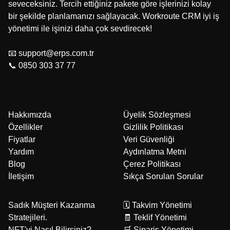
seveceksiniz. Tercih ettiğiniz pakete göre işlerinizi kolay
bir şekilde planlamanızı sağlayacak. Workroute CRM iyi iş
yönetimi ile işinizi daha çok sevdirecek!
📧 support@erps.com.tr
📞 0850 303 37 77
Hakkımızda
Üyelik Sözleşmesi
Özellikler
Gizlilik Politikası
Fiyatlar
Veri Güvenliği
Yardım
Aydınlatma Metni
Blog
Çerez Politikası
İletişim
Sıkça Sorulan Sorular
Sadık Müşteri Kazanma
🗓️ Takvim Yönetimi
Stratejileri.
🧾 Teklif Yönetimi
NFT'yi Nasıl Bilirsiniz?
🛒 Sipariş Yönetimi