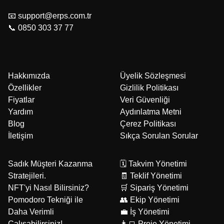
📧 support@erps.com.tr
📞 0850 303 37 77
Hakkımızda
Üyelik Sözleşmesi
Özellikler
Gizlilik Politikası
Fiyatlar
Veri Güvenliği
Yardım
Aydınlatma Metni
Blog
Çerez Politikası
İletişim
Sıkça Sorulan Sorular
Sadık Müşteri Kazanma
🗓️ Takvim Yönetimi
Stratejileri.
🧾 Teklif Yönetimi
NFT'yi Nasıl Bilirsiniz?
🛒 Sipariş Yönetimi
Pomodoro Tekniği ile
👥 Ekip Yönetimi
Daha Verimli
💼 İş Yönetimi
Çalışabilirsiniz!
👩‍💻 Proje Yönetimi