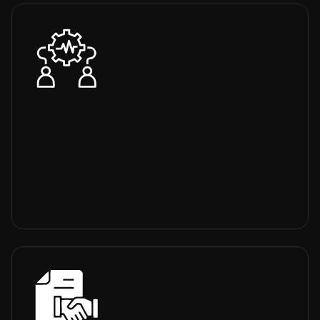
FAALİYET YÖNETİMİ
Satış personeliniz bu hafta hangi müşterileriniz
ile görüştü, ne gibi faaliyetlerde bulundu? Anında
bilgi sahibi olun.