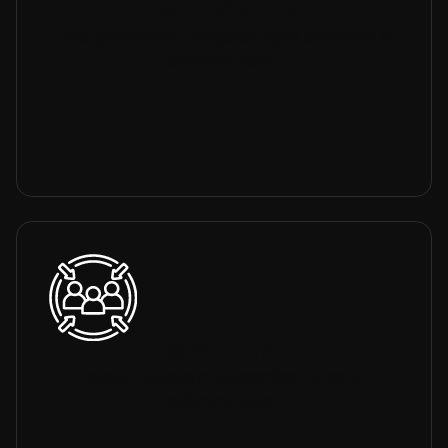
PROJE YÖNETİMİ
Proje şablonlarınızı oluşturun, işleri tanımlayın ve
ekibinize atayın.
İŞ YÖNETİMİ
İşlerinizi planlayın, kategorilere ayırın ve
ekibinize atayın.