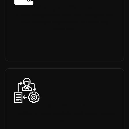
SÖZLEŞME YÖNETİMİ
Müşteri sözleşmelerini takip edin, sözleşme süre
bitimi yaklaşan müşterileriniz hakkında bilgi
sahibi olun.
TEKLİF YÖNETİMİ
Tekliflerinizi online gönderin, teklif onayını anında
alın.